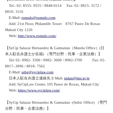
Tel.: 02- 8555- 9555 / 8848-0114 Fax: 02- 8815- 3172 /
8810- 3110
E-Mail:
romulo@romulo.com
Add: 21st Floor, Philamlife Tower 8767 Paseo De Roxas
Makati City 1226
Web:
http://www.romulo.com/
【SyCip Salazar Hernandez & Gatmaitan（Manila Office）(日
本人駐在弁護士が在籍) （専門分野：民事・企業法務）】
Tel: 02- 8982- 3500 / 8982- 3600 / 8982-3700 Fax: 02-
8817-.3896 / 8818- 7562
E-Mail:
sshg@syciplaw.com
日本人駐在弁護士連絡先 E-Mail:
mdan@tmi.gr.jp
Add: SyCipLaw Center, 105 Paseo de Roxas, Makati City
Web:
https://www.syciplaw.com/
【SyCip Salazar Hernandez & Gatmaitan -(Subic Office) （専門
分野：民事・企業法務）】