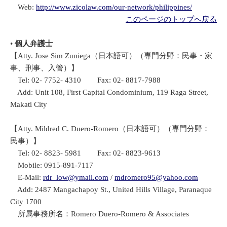
Web:
http://www.zicolaw.com/our-network/philippines/
このページのトップへ戻る
•
個人弁護士
【Atty. Jose Sim Zuniega（日本語可）（専門分野：民事・家
事、刑事、入管）】
Tel: 02- 7752- 4310 Fax: 02- 8817-7988
Add: Unit 108, First Capital Condominium, 119 Raga Street,
Makati City
【Atty. Mildred C. Duero-Romero（日本語可）（専門分野：
民事）】
Tel: 02- 8823- 5981 Fax: 02- 8823-9613
Mobile: 0915-891-7117
E-Mail:
rdr_low@ymail.com
/
mdromero95@yahoo.com
Add: 2487 Mangachapoy St., United Hills Village, Paranaque
City 1700
所属事務所名：Romero Duero-Romero & Associates