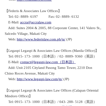
【Federis & Associates Law Offices】
Tel: 02- 8889- 6197 Fax: 02- 8889- 6132
E-Mail:
accra@accralaw.com
Add: Suites 2004 & 2005, 88 Corporate Center, 141 Valero St.,
Salcedo Village, Makati City
Web:
http://www.federislaw.com.ph/ja/
(JP)
【Legaspi Legaspi & Associates Law Offices (Manila Office)】
Tel: 0915- 173- 1000（日本語）/ 02- 8889- 9360（英語）
E-Mail:
contact@legaspi-law.com（日本語）
Add: Unit 2105 Cityland Pasong Tamo Tower, 2210 Don
Chino Roces Avenue, Makati City
Web:
http://www.legaspi-law.com/jp/
(JP)
【Legaspi Legaspi & Associates Law Offices (Calapan Oriental
Mindoro Office)】
Tel: 0915- 173- 1000（日本語）/ 043- 288- 5128（英語）