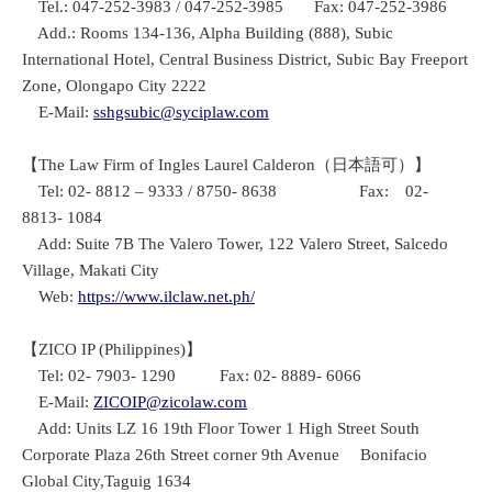
Tel.: 047-252-3983 / 047-252-3985 Fax: 047-252-3986
Add.: Rooms 134-136, Alpha Building (888), Subic
International Hotel, Central Business District, Subic Bay Freeport
Zone, Olongapo City 2222
E-Mail:
sshgsubic@syciplaw.com
【The Law Firm of Ingles Laurel Calderon（日本語可）】
Tel: 02- 8812 – 9333 / 8750- 8638 Fax: 02-
8813- 1084
Add: Suite 7B The Valero Tower, 122 Valero Street, Salcedo
Village, Makati City
Web:
https://www.ilclaw.net.ph/
【ZICO IP (Philippines)】
Tel: 02- 7903- 1290 Fax: 02- 8889- 6066
E-Mail:
ZICOIP@zicolaw.com
Add: Units LZ 16 19th Floor Tower 1 High Street South
Corporate Plaza 26th Street corner 9th Avenue Bonifacio
Global City,Taguig 1634