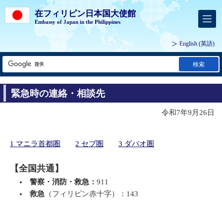
在フィリピン日本国大使館
Embassy of Japan in the Philippines
English
(英語)
検索
緊急時の連絡・相談先
令和7年9月26日
1 マニラ首都圏
2 セブ圏
3 ダバオ圏
【全国共通】
警察・消防・救急：
911
救急
（フィリピン赤十字）：143