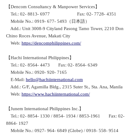
【Dencom Consultancy & Manpower Services】
Tel.: 02- 8813- 6977 Fax: 02- 7728- 4351
Mobile No.: 0919- 677- 5493（日本語）
Add.: Unit 3008-9 Cityland Pasong Tamo Tower, 2210 Don
Chino Roces Avenue, Makati City
Web:
https://dencomphilippines.com/
【Hachi International Philippines】
Tel.: 02- 8564- 4473 Fax: 02- 8564- 6349
Mobile No.: 0920- 920- 7165
E-Mail:
hello@hachiinternational.com
Add.: G/F, Agamilla Bldg., 2315 Suter St., Sta. Ana, Manila
Web:
https://www.hachiinternational.com/
【Junem International Philippines Inc.】
Tel.: 02- 8854- 1330 / 8854- 1934 / 8853-1961 Fax: 02-
8864- 1927
Mobile No.: 0927- 964- 6849 (Globe) / 0918- 558- 9514