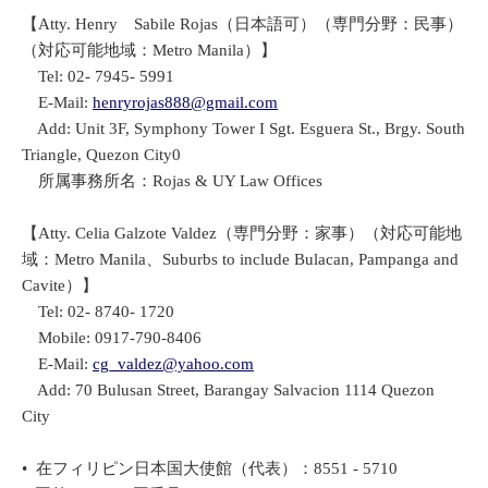
【Atty. Henry Sabile Rojas（日本語可）（専門分野：民事）
（対応可能地域：Metro Manila）】
Tel: 02- 7945- 5991
E-Mail:
henryrojas888@gmail.com
Add: Unit 3F, Symphony Tower I Sgt. Esguera St., Brgy. South
Triangle, Quezon City0
所属事務所名：Rojas & UY Law Offices
【Atty. Celia Galzote Valdez（専門分野：家事）（対応可能地
域：Metro Manila、Suburbs to include Bulacan, Pampanga and
Cavite）】
Tel: 02- 8740- 1720
Mobile: 0917-790-8406
E-Mail:
cg_valdez@yahoo.com
Add: 70 Bulusan Street, Barangay Salvacion 1114 Quezon
City
• 在フィリピン日本国大使館（代表）：8551 - 5710