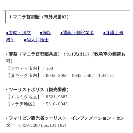
1 マニラ首都圏（市外局番02）
●警察・消防
●病院
●通訳・翻訳業者
●弁護士事
務所
●個人弁護士
•
警察（マニラ首都圏共通）：
911
又は
117
（救急車の要請も
可）
【マカティ市内】：168
【タギッグ市内】：8642- 2060，8642- 3582（Tel/Fax）
•
ツーリストポリス（観光警察）
【エルミタ地区】：8521- 9885
【マラテ地区】 ：5310- 0045
•
フィリピン観光省ツーリスト・インフォメーション・セン
ター
：8459-5200 (loc.101,102)