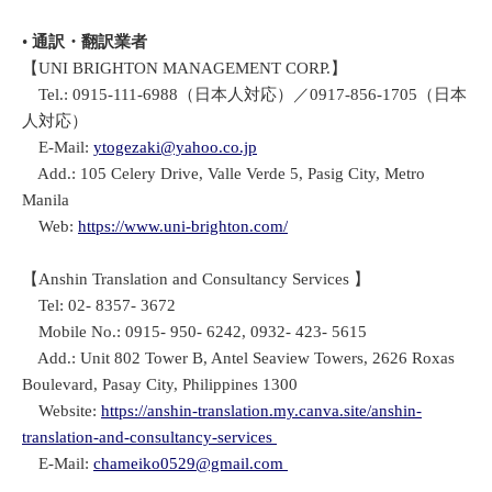
•
通訳・翻訳業者
【UNI BRIGHTON MANAGEMENT CORP.】
Tel.: 0915-111-6988（日本人対応）／0917-856-1705（日本
人対応）
E-Mail:
ytogezaki@yahoo.co.jp
Add.: 105 Celery Drive, Valle Verde 5, Pasig City, Metro
Manila
Web:
https://www.uni-brighton.com/
【Anshin Translation and Consultancy Services 】
Tel: 02- 8357- 3672
Mobile No.: 0915- 950- 6242, 0932- 423- 5615
Add.: Unit 802 Tower B, Antel Seaview Towers, 2626 Roxas
Boulevard, Pasay City, Philippines 1300
Website:
https://anshin-translation.my.canva.site/anshin-
translation-and-consultancy-services
E-Mail:
chameiko0529@gmail.com