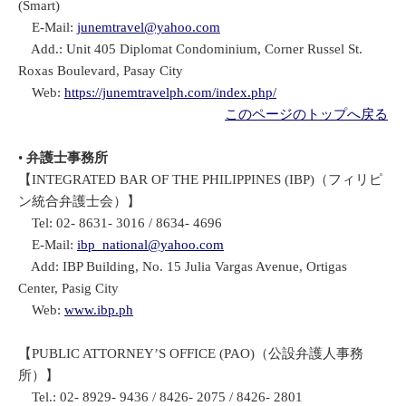
(Smart)
E-Mail:
junemtravel@yahoo.com
Add.: Unit 405 Diplomat Condominium, Corner Russel St.
Roxas Boulevard, Pasay City
Web:
https://junemtravelph.com/index.php/
このページのトップへ戻る
•
弁護士事務所
【INTEGRATED BAR OF THE PHILIPPINES (IBP)（フィリピ
ン統合弁護士会）】
Tel: 02- 8631- 3016 / 8634- 4696
E-Mail:
ibp_national@yahoo.com
Add: IBP Building, No. 15 Julia Vargas Avenue, Ortigas
Center, Pasig City
Web:
www.ibp.ph
【PUBLIC ATTORNEY’S OFFICE (PAO)（公設弁護人事務
所）】
Tel.: 02- 8929- 9436 / 8426- 2075 / 8426- 2801