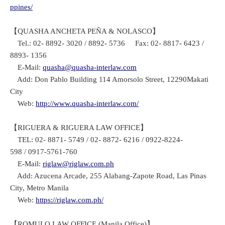
ppines/
【QUASHA ANCHETA PEÑA & NOLASCO】
Tel.: 02- 8892- 3020 / 8892- 5736 Fax: 02- 8817- 6423 /
8893- 1356
E-Mail:
quasha@quasha-interlaw.com
Add: Don Pablo Building 114 Amorsolo Street, 12290Makati
City
Web:
http://www.quasha-interlaw.com/
【RIGUERA & RIGUERA LAW OFFICE】
TEL: 02- 8871- 5749 / 02- 8872- 6216 / 0922-8224-
598 / 0917-5761-760
E-Mail:
riglaw@riglaw.com.ph
Add: Azucena Arcade, 255 Alabang-Zapote Road, Las Pinas
City, Metro Manila
Web:
https://riglaw.com.ph/
【ROMULO LAW OFFICE (Manila Office)】