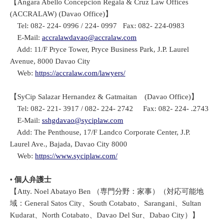
【Angara Abello Concepcion Regala & Cruz Law Offices
(ACCRALAW) (Davao Office)】
Tel: 082- 224- 0996 / 224- 0997 Fax: 082- 224-0983
E-Mail:
accralawdavao@accralaw.com
Add: 11/F Pryce Tower, Pryce Business Park, J.P. Laurel
Avenue, 8000 Davao City
Web:
https://accralaw.com/lawyers/
【SyCip Salazar Hernandez & Gatmaitan (Davao Office)】
Tel: 082- 221- 3917 / 082- 224- 2742 Fax: 082- 224- .2743
E-Mail:
sshgdavao@syciplaw.com
Add: The Penthouse, 17/F Landco Corporate Center, J.P.
Laurel Ave., Bajada, Davao City 8000
Web:
https://www.syciplaw.com/
•
個人弁護士
【Atty. Noel Abatayo Ben （専門分野：家事）（対応可能地
域：General Satos City、South Cotabato、Sarangani、Sultan
Kudarat、North Cotabato、Davao Del Sur、Dabao City）】