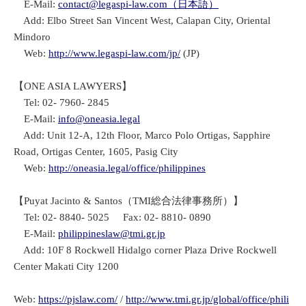
E-Mail:
contact@legaspi-law.com（日本語）
Add: Elbo Street San Vincent West, Calapan City, Oriental
Mindoro
Web:
http://www.legaspi-law.com/jp/
(JP)
【ONE ASIA LAWYERS】
Tel: 02- 7960- 2845
E-Mail:
info@oneasia.legal
Add: Unit 12-A, 12th Floor, Marco Polo Ortigas, Sapphire
Road, Ortigas Center, 1605, Pasig City
Web:
http://oneasia.legal/office/philippines
【Puyat Jacinto & Santos（TMI総合法律事務所）】
Tel: 02- 8840- 5025 Fax: 02- 8810- 0890
E-Mail:
philippineslaw@tmi.gr.jp
Add: 10F 8 Rockwell Hidalgo corner Plaza Drive Rockwell
Center Makati City 1200
Web:
https://pjslaw.com/
/
http://www.tmi.gr.jp/global/office/phili