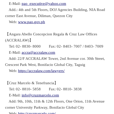
E-Mail:
pao_executive@yahoo.com
Add.: 4th and 5th Floors, DOJ Agencies Building, NIA Road
corner East Avenue, Diliman, Quezon City
Web:
www.pao.gov.ph
【Angara Abello Concepcion Regala & Cruz Law Offices
(ACCRALAW)】
Tel: 02- 8830- 8000 Fax: 02- 8403- 7007 / 8403- 7009
E-Mail:
accra@accralaw.com
Add: 22/F ACCRALAW Tower, 2nd Avenue cor. 30th Street,
Crescent Park West, Bonifacio Global City, Taguig
Web:
https://accralaw.com/lawyers/
【Cruz Marcelo & Tenefrancia】
Tel: 02- 8810- 5858 Fax: 02- 8810- 3838
E-Mail:
info@cruzmarcelo.com
Add: 9th, 10th, 11th & 12th Floors, One Orion, 11th Avenue
corner University Parkway, Bonifacio Global City
Web:
http://cruzmarcelo.com/