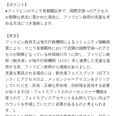
【ポイント】
●フィリピンのマニラ首都圏以外で、国際空港へのアクセス
が困難な状況に置かれた場合に、フィリピン政府の支援を求
める方法につき連絡します。
【本文】
フィリピン政府又は地方行政機関によるコミュニティ隔離措
置により，マニラ首都圏外において近隣の国際空港へのアク
セスが困難となっている外国籍の方々に対し，フィリピン政
府（観光省）が地方行政機関（LGU）等と連携した支援を提
供する旨、フィリピン政府から連絡がありました。
支援を要請される場合には，観光省フェイスブック（以下リ
ンク）にアクセスの上，メッセンジャーアイコンをクリック
していただき，氏名，正確な所在地，目的地を送信する必要
があります(注：フェイスブック上のメッセンジャー機能を
使うので，フェイスブックアカウントをお持ちでない方はア
カウントを作成していただく必要があるものと考えられま
す。)。