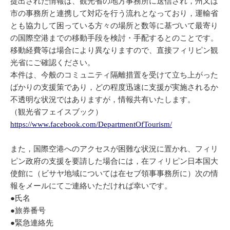
提出された情報は、観光省の地方事務所に送信され，州又は
市の事務所と連携して対応を行う流れとなっており，運輸省
とも協力して困っている方々の場所と数等に基づいて最寄り
の国際空港までの移動手段を検討・手配するとのことです。
移動経費等は場合により異なりますので、直接フィリピン観
光省にご確認ください。
本件は、今般のコミュニティ隔離措置を受けて立ち上がった
ばかりの支援策であり，どの程度迅速に支援が実施されるか
不透明な状況ではありますが，情報共有いたします。
（観光省フェイスブック）
https://www.facebook.com/DepartmentOfTourism/
また，国際空港へのアクセスが困難な状況に置かれ、フィリ
ピン政府の支援を要請した場合には，在フィリピン日本国大
使館に（ビサヤ地域については在セブ領事事務所に）次の情
報をメールにてご連絡いただければ幸いです。
●氏名
●旅券番号
●緊急連絡先