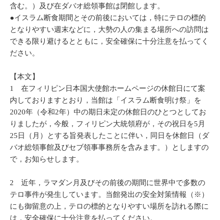
含む。）及び在ダバオ総領事館は閉館します。
●イスラム断食期間とその前後においては，特にテロの標的
となりやすい週末などに，大勢の人の集まる場所への訪問は
できる限り避けるとともに，安全確保に十分注意を払ってく
ださい。
【本文】
1 在フィリピン日本国大使館ホームページの休館日にて案
内しておりますとおり，当館は「イスラム断食明け祭」を
2020年（令和2年）中の期日未定の休館日のひとつとしてお
りましたが，今般，フィリピン大統領府が，その祝日を5月
25日（月）とする旨発表したことに伴い，同日を休館日（ダ
バオ総領事館及びセブ領事事務所を含みます。）としますの
で，お知らせします。
2 近年，ラマダン月及びその前後の期間に世界中で多数の
テロ事件が発生しています。当館発出の安全対策情報（※）
にも御留意の上，テロの標的となりやすい場所を訪れる際に
は，安全確保に十分注意を払ってください。