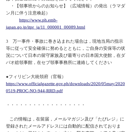
・【領事班からのお知らせ】（広域情報）の発出（ラマダ
ン月に伴う注意喚起）
https://www.ph.emb-
japan.go.jp/itpr_ja/11_000001_00089.html
3 万一事件・事故に巻き込まれた場合は，現地当局の指示
等に従って安全確保に努めるとともに，ご自身の安保等の状
況について日本の留守家族及び最寄りの日本国大使館，在ダ
バオ総領事館，在セブ領事事務所に連絡してください
●フィリピン大統領府（官報）
https://www.officialgazette.gov.ph/downloads/2020/05may/2020
0519-PROC-NO-944-RRD.pdf
・・・・・・・・・・・・・・・・・・
この情報は，在留届，メールマガジン及び「たびレジ」に
登録されたメールアドレスには自動的に配信されておりま