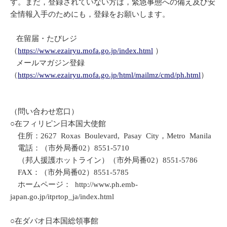
す。まだ，登録されていない方は，緊急事態への備え及び安
全情報入手のためにも，登録をお願いします。
在留届・たびレジ
（
https://www.ezairyu.mofa.go.jp/index.html
）
メールマガジン登録
（
https://www.ezairyu.mofa.go.jp/html/mailmz/cmd/ph.html
）
（問い合わせ窓口）
○在フィリピン日本国大使館
住所：2627 Roxas Boulevard, Pasay City，Metro Manila
電話：（市外局番02）8551-5710
（邦人援護ホットライン）（市外局番02）8551-5786
FAX：（市外局番02）8551-5785
ホームページ： http://www.ph.emb-
japan.go.jp/itprtop_ja/index.html
○在ダバオ日本国総領事館