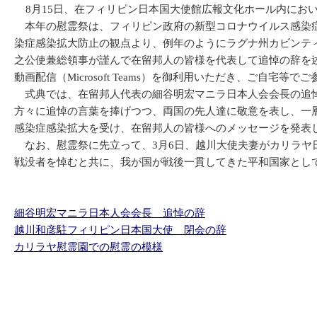
8月15日、在フィリピン日本国大使館広報文化ホール内にお
本年の慰霊祭は、フィリピン政府の新型コロナウイルス感染症
染症感染拡大防止の観点より、例年のようにラグナ州カビンテ
之公使兼総領事が謹んで在留邦人の皆様を代表して追悼の辞を
動画配信（Microsoft Teams）を御利用いただき、ご自宅等
式典では、在留邦人代表の細谷明宏マニラ日本人会会長の追悼
方々に追悼の言葉を捧げつつ、両国の先人達に敬意を表し、一
感染症感染拡大を受け、在留邦人の皆様へのメッセージを発表
なお、慰霊祭に先立って、3月6日、越川大使夫妻がカリラヤ
戦没者を悼むと共に、我が国が戦後一貫してきた平和国家とし
細谷明宏マニラ日本人会会長 追悼の辞
越川和彦駐フィリピン日本国大使 閉会の辞
カリラヤ慰霊園での慰霊の模様