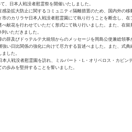
いて、日本人戦没者慰霊祭を開催いたしました。
感染拡大防止に関するコミュニティ隔離措置のため、国内外の移
ィ市のカリラヤ日本人戦没者慰霊園にて執り行うことを断念し、在
述べ献花を行わせていただく形式にて執り行いました。また、在留
でご参列いただきました。
の辞及びドゥテルテ大統領からのメッセージを岡島公使兼総領事
層強い日比関係の強化に向けて尽力する旨述べました。また、式典
しました。
日本人戦没者慰霊園を訪れ、ミルバート・L・オリベロス・カビン
ての歩みを堅持することを誓いました。