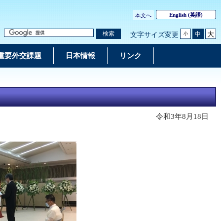
English
(英語)
本文へ
大
検索
中
文字サイズ変更
小
重要外交課題
日本情報
リンク
令和3年8月18日