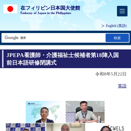
在フィリピン日本国大使館
Embassy of Japan in the Philippines
English
(英語)
検索
JPEPA看護師・介護福祉士候補者第18陣入国
前日本語研修閉講式
令和8年5月22日
英語