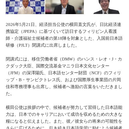
2026年5月21日、経済担当公使の横田直文氏が、日比経済連
携協定（JPEPA）に基づくいて訪日するフィリピン人看護
師・介護福祉士候補者の第18陣を対象とした、入国前日本語
研修（PJLT）閉講式に出席しました。
閉講式には、移住労働者省（DMW）のハンス・レオ・J・カ
クダック大臣、国際交流基金マニラ日本文化センター
（JFM）の深澤陽氏、日本語センター財団（NCF）のフィリ
ップ・B・サンビクトレス氏、および国際厚生事業団の片岡
佳和専務理事も出席し、候補者へ激励の言葉をいただきまし
た。
横田公使は挨拶の中で、候補者が努力して習得した日本語能
力は、日本でのキャリアにおいて成功を収めるための大きな
糧になると伝えました。また、彼／彼女らの将来の可能性を
さらに広げるために、引き続き日本語学習に励むよう候補者