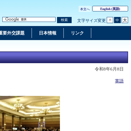
English
(英語)
本文へ
大
検索
中
文字サイズ変更
小
重要外交課題
日本情報
リンク
令和8年6月8日
英語