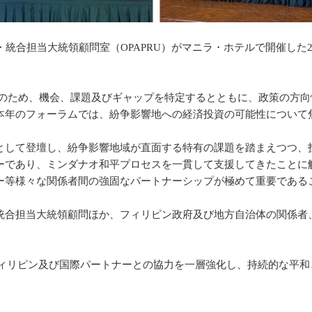
統合担当大統領顧問室（OPAPRU）がマニラ・ホテルで開催した20
着のため、機会、課題及びギャップを特定するとともに、政策の方
本年のフォーラムでは、紛争影響地への経済投資の可能性について
として登壇し、紛争影響地域が直面する特有の課題を踏まえつつ、
ーであり、ミンダナオ和平プロセスを一貫して支援してきたことに
ー等様々な関係者間の強固なパートナーシップが極めて重要である
統合担当大統領顧問ほか、フィリピン政府及び地方自治体の関係者
、フィリピン及び国際パートナーとの協力を一層強化し、持続的な平