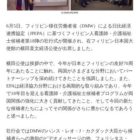
6月5日、フィリピン移住労働者省（DMW）による日比経済
連携協定（JPEPA）に基づくフィリピン人看護師・介護福祉
士候補者第18陣の壮行式が開催され、在フィリピン日本国大
使館の横田直文経済公使が出席しました。
横田公使は挨拶の中で、今年が日本とフィリピンの友好70周
年にあたることに触れ、両国がさまざまな分野においてパー
トナーシップを深め続けてきたことを強調しました。また、
EPAは経済協力分野における画期的な取り組みであり、今年
で18年目を迎える看護師・介護福祉士候補者プログラムが両
国関係の強化に大きく貢献してきたこと、そして今回の新た
な候補者たちによってその関係がさらに豊かになるであろう
と述べました。
壮行会ではDMWのハンス・レオ・J・カクダック大臣から候
補者らへの激励のビデオメッサージの他、フェリシタス・