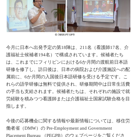
今月に日本へ出発予定の第18陣は、211名（看護師17名、介
護福祉士候補者194名）で構成されています。候補者たち
は、これまでにフィリピンにおける6か月間の渡航前日本語
研修を修了し、訪日後は、日本の病院および介護施設への配
属前に、6か月間の入国後日本語研修を受ける予定です。こ
れらの語学研修は無料で提供され、研修期間中は日常生活費
の手当も支給されます。候補者たちは、それぞれの施設で就
労経験を積みつつ看護師または介護福祉士国家試験合格を目
指します。
今後の応募機会に関する情報や最新情報については、移住労
働者省（DMW）の Pre-Employment and Government
Placement Bureau （PEGPB）のウェブページをご覧くださ