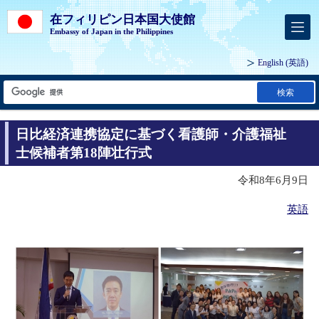
在フィリピン日本国大使館
Embassy of Japan in the Philippines
English
(英語)
検索
日比経済連携協定に基づく看護師・介護福祉
士候補者第18陣壮行式
令和8年6月9日
英語