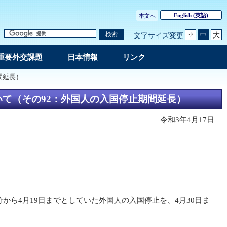
English
(英語)
本文へ
大
検索
中
文字サイズ変更
小
重要外交課題
日本情報
リンク
間延長）
いて（その92：外国人の入国停止期間延長）
令和3年4月17日
から4月19日までとしていた外国人の入国停止を、4月30日ま