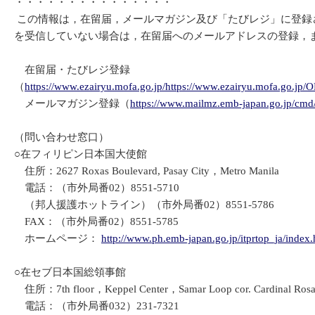
・・・・・・・・・・・・・・・
この情報は，在留届，メールマガジン及び「たびレジ」に登録
を受信していない場合は，在留届へのメールアドレスの登録，
在留届・たびレジ登録
（
https://www.ezairyu.mofa.go.jp/https://www.ezairyu.mofa.go.jp/
メールマガジン登録（
https://www.mailmz.emb-japan.go.jp/cmd
（問い合わせ窓口）
○在フィリピン日本国大使館
住所：2627 Roxas Boulevard, Pasay City，Metro Manila
電話：（市外局番02）8551-5710
（邦人援護ホットライン）（市外局番02）8551-5786
FAX：（市外局番02）8551-5785
ホームページ：
http://www.ph.emb-japan.go.jp/itprtop_ja/index.
○在セブ日本国総領事館
住所：7th floor，Keppel Center，Samar Loop cor. Cardinal Rosal
電話：（市外局番032）231-7321