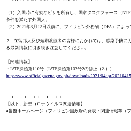
（1）入国時に有効なビザを所有し、国家タスクフォース（NT
条件を満たす外国人。
（2）2021年3月22日以前に、フィリピン外務省（DFA）に
2 在留邦人及び短期渡航者の皆様におかれては、感染予防に
る最新情報に引き続き注意してください。
【関連情報】
・IATF決議第110号（IATF決議第103号2の修正（2.））
https://www.officialgazette.gov.ph/downloads/2021/04apr/20210
＋＋＋＋＋＋＋＋＋＋＋＋＋
【以下、新型コロナウイルス関連情報】
●当館ホームページ（フィリピン国政府の発表・関連情報等（