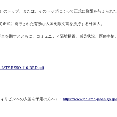
F）のトップ、または、そのトップによって正式に権限を与えられ
よって正式に発行された有効な入国免除文書を所持する外国人。
万全を期すとともに、コミュニティ隔離措置、感染状況、医療事情
415-IATF-RESO-110-RRD.pdf
フィリピンへの入国を予定の方へ）：
https://www.ph.emb-japan.go.jp